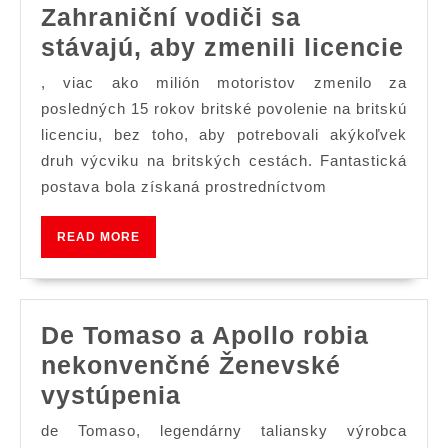
Zahraniční vodiči sa
Zah
stávajú, aby zmenili licencie
vod
, viac ako milión motoristov zmenilo za
sa
posledných 15 rokov britské povolenie na britskú
stá
licenciu, bez toho, aby potrebovali akýkoľvek
druh výcviku na britských cestách. Fantastická
ab
postava bola získaná prostredníctvom
zme
lic
READ
READ MORE
MORE
De Tomaso a Apollo robia
nekonvenčné Ženevské
De
vystúpenia
Tomaso
de Tomaso, legendárny taliansky výrobca