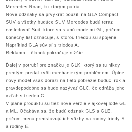
Mercedes Road, ku ktorým patria.
Nové odznaky sa prvýkrát použili na GLA Compact
SUV a všetky budúce SUV Mercedes budú teraz
nasledovať Suit, ktoré sa stanú modelmi GL, pričom
konečný list označuje, s ktorou triedou sú spojené.
Napríklad GLA súvisí s triedou A.
Reklama – článok pokračuje nižšie
Ďalej v potrubí pre značku je GLK, ktorý sa tu nikdy
predtým predal kvôli mechanickým problémom. Úplne
nový model však dorazí na tieto pobrežie budúci rok a
pravdepodobne sa bude nazývať GLC, čo odráža jeho
vzťah s triedou C.
V pláne produktu sú tiež nové verzie vlajkovej lode GL
a ML. Očakáva sa, že budú odznak GLS a GLE,
pričom mená predstavujú ich väzby na rodiny triedy S
a rodiny E.