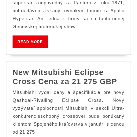
a
supercar zodpovedný za Pantera z roku 1971,
Apollo
bol nedávno získaný rovnakým tímom za Apollo
Hypercar. Ani jedna z firmy sa na tohtoročnej
robia
Genevskej motorickej show
nekonvenčné
Ženevské
READ
READ MORE
vystúpenia
MORE
New Mitsubishi Eclipse
New
Cross Cena za 21 275 GBP
Mits
Mitsubishi vydal ceny a špecifikácie pre nový
Ecli
Qashqai-Rivalling Eclipse Cross. Nový
Cros
vyzývateľ spoločnosti Mitsubishi v sekcii Ultra-
konkurencieschopný crossover bude ponúkaný
Cena
klientom Spojeného kráľovstva v januári s cenou
za
od 21 275
21