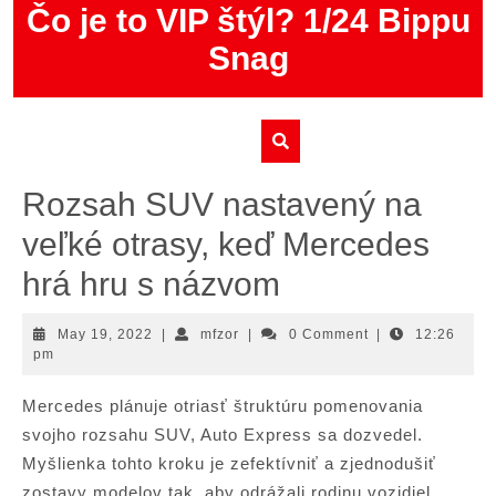
Skip
Čo je to VIP štýl? 1/24 Bippu
to
Snag
content
Rozsah SUV nastavený na
veľké otrasy, keď Mercedes
hrá hru s názvom
May
mfzor
May 19, 2022
|
mfzor
|
0 Comment
|
12:26
19,
pm
2022
Mercedes plánuje otriasť štruktúru pomenovania
svojho rozsahu SUV, Auto Express sa dozvedel.
Myšlienka tohto kroku je zefektívniť a zjednodušiť
zostavy modelov tak, aby odrážali rodinu vozidiel