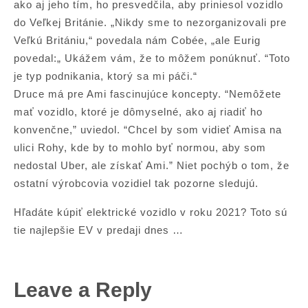
ako aj jeho tím, ho presvedčila, aby priniesol vozidlo
do Veľkej Británie. „Nikdy sme to nezorganizovali pre
Veľkú Britániu,“ povedala nám Cobée, „ale Eurig
povedal:„ Ukážem vám, že to môžem ponúknuť. “Toto
je typ podnikania, ktorý sa mi páči.“
Druce má pre Ami fascinujúce koncepty. “Nemôžete
mať vozidlo, ktoré je dômyselné, ako aj riadiť ho
konvenčne,” uviedol. “Chcel by som vidieť Amisa na
ulici Rohy, kde by to mohlo byť normou, aby som
nedostal Uber, ale získať Ami.” Niet pochýb o tom, že
ostatní výrobcovia vozidiel tak pozorne sledujú.
Hľadáte kúpiť elektrické vozidlo v roku 2021? Toto sú
tie najlepšie EV v predaji dnes …
Leave a Reply