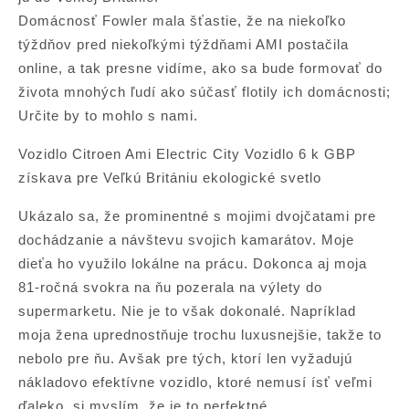
Domácnosť Fowler mala šťastie, že na niekoľko
týždňov pred niekoľkými týždňami AMI postačila
online, a tak presne vidíme, ako sa bude formovať do
života mnohých ľudí ako súčasť flotily ich domácnosti;
Určite by to mohlo s nami.
Vozidlo Citroen Ami Electric City Vozidlo 6 k GBP
získava pre Veľkú Britániu ekologické svetlo
Ukázalo sa, že prominentné s mojimi dvojčatami pre
dochádzanie a návštevu svojich kamarátov. Moje
dieťa ho využilo lokálne na prácu. Dokonca aj moja
81-ročná svokra na ňu pozerala na výlety do
supermarketu. Nie je to však dokonalé. Napríklad
moja žena uprednostňuje trochu luxusnejšie, takže to
nebolo pre ňu. Avšak pre tých, ktorí len vyžadujú
nákladovo efektívne vozidlo, ktoré nemusí ísť veľmi
ďaleko, si myslím, že je to perfektné.