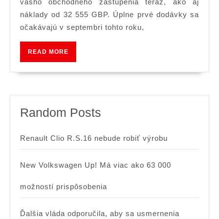
2016
Facelift
vášho obchodného zastúpenia teraz, ako aj
Volvo
náklady od 32 555 GBP. Úplne prvé dodávky sa
očakávajú v septembri tohto roku,
S90:
Náklady,
READ
READ MORE
ako
MORE
aj
odhalené
špecifikácie
Random Posts
Renault Clio R.S.16 nebude robiť výrobu
New Volkswagen Up! Má viac ako 63 000
možností prispôsobenia
Ďalšia vláda odporučila, aby sa usmernenia