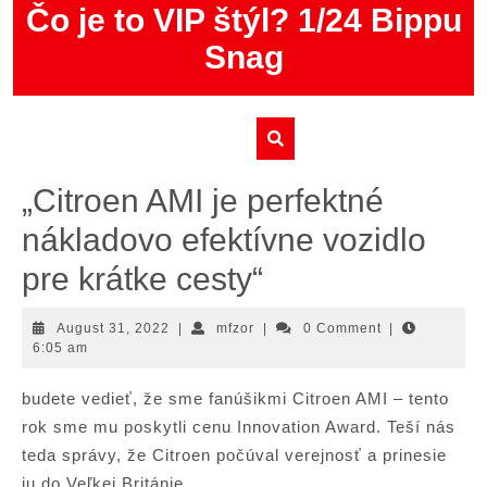
Skip
Čo je to VIP štýl? 1/24 Bippu
to
Snag
content
„Citroen AMI je perfektné
nákladovo efektívne vozidlo
pre krátke cesty“
August
mfzor
August 31, 2022
|
mfzor
|
0 Comment
|
31,
6:05 am
2022
budete vedieť, že sme fanúšikmi Citroen AMI – tento
rok sme mu poskytli cenu Innovation Award. Teší nás
teda správy, že Citroen počúval verejnosť a prinesie
ju do Veľkej Británie.