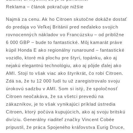
Reklama – článok pokračuje nižšie
Najmä za cenu. Ak ho Citroen skutočne dokáže dostať
do predaja vo Veľkej Británii pred neďaleko svojich
rovnocenných nákladov vo Francúzsku – od približne
6 000 GBP – bude to fantastické. Môj kamarát práve
kúpil Honda E ako regionálny runaround – fantastické
vozidlo, ktoré má plochu pre štyri, topánku, ako aj
nejakú elegantnú technológiu, ako aj pôjde ďalej ako
AMI. Stojí to však viac ako štyrikrát, čo robí Citroen.
Zdá sa, že tu 12 000 ľudí tu už zaregistrovalo svoju
úrokovú sadzbu v AMI. Som si istý, že spoločnosť
Citroen neočakáva, že sa všetci prevedú na
zákazníkov, je to však vynikajúci príklad ústredia
Citroen, ktorý počúva kupujúcich, ako aj svoju britskú
divíziu. Generálny riaditeľ značky Vincent Cobée
pripustil, že práca Spojeného kráľovstva Eurig Druce,