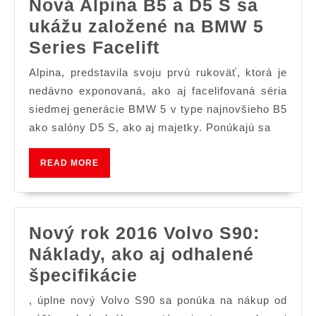
Nová Alpina B5 a D5 S sa
ukážu založené na BMW 5
Nová
Series Facelift
Alpina
Alpina, predstavila svoju prvú rukoväť, ktorá je
B5
nedávno exponovaná, ako aj facelifovaná séria
a
siedmej generácie BMW 5 v type najnovšieho B5
ako salóny D5 S, ako aj majetky. Ponúkajú sa
D5
S
READ
READ MORE
sa
MORE
ukážu
založené
Nový rok 2016 Volvo S90:
na
Náklady, ako aj odhalené
BMW
Nový
špecifikácie
5
rok
Series
, úplne nový Volvo S90 sa ponúka na nákup od