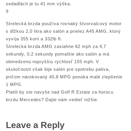
sedadlách je tu 41 mm výška.
9
Strelecká brzda používa rovnaký štvorvalcový motor
s dĺžkou 2,0 litra ako salón a prielez A45 AMG, ktorý
vyvíja 355 koní a 332lb ft.
Strelecká brzda AMG zasiahne 62 mph za 4,7
sekundy, 0,2 sekundy pomalšie ako salón a má
obmedzenú najvyššiu rýchlosť 155 mph. V
skutočnosti však bije salón pre spotrebu paliva,
pričom nárokovaný 40,8 MPG ponúka malé zlepšenie
1 MPG.
Platili by ste navyše nad Golf R Estate za horúcu
brzdu Mercedes? Dajte nám vedieť nižšie.
Leave a Reply