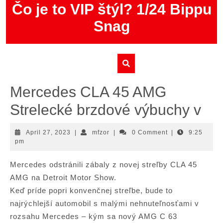
Skip
Čo je to VIP štýl? 1/24 Bippu
to
Snag
content
Mercedes CLA 45 AMG
Strelecké brzdové výbuchy v
April
mfzor
April 27, 2023
|
mfzor
|
0 Comment
|
9:25
27,
pm
2023
Mercedes odstránili zábaly z novej streľby CLA 45
AMG na Detroit Motor Show.
Keď príde popri konvenčnej streľbe, bude to
najrýchlejší automobil s malými nehnuteľnosťami v
rozsahu Mercedes – kým sa nový AMG C 63