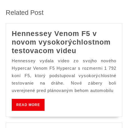
post:
post:
Related Post
Hennessey Venom F5 v
novom vysokorýchlostnom
Hennessey
testovacom videu
Venom
Hennessey vydala video zo svojho nového
F5
Hypercar Venom F5 Hypercar s rozmermi 1 792
v
koní F5, ktorý podstupoval vysokorýchlostné
testovanie na dráhe. Nové zábery boli
novom
uverejnené pred plánovaným behom automobilu
vysokorýchlo
testovacom
READ
READ MORE
videu
MORE