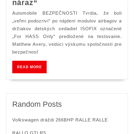
Euro
náraz“
NCAP
Automobile BEZPEČNOSTI Tvrdia, že boli
vyšetrované
„veľmi podozriví“ po nájdení modulov airbagov a
„podozrivé“
držiakov detských sedadiel ISOFIX označené
„For HASS Only“ predložené na testovanie.
automobilové
Matthew Avery, vedúci výskumu spoločnosti pre
diely
bezpečnosť
označené
„iba
READ
READ MORE
pre
MORE
náraz“
Random Posts
Volkswagen dráždi 266BHP RALLE RALLE
RALLO GTI R5