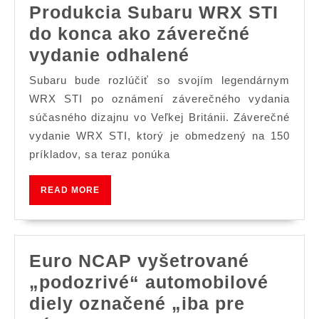
Produkcia Subaru WRX STI
do konca ako záverečné
Produkcia
vydanie odhalené
Subaru
Subaru bude rozlúčiť so svojím legendárnym
WRX
WRX STI po oznámení záverečného vydania
STI
súčasného dizajnu vo Veľkej Británii. Záverečné
vydanie WRX STI, ktorý je obmedzený na 150
do
príkladov, sa teraz ponúka
konca
ako
READ
READ MORE
záverečné
MORE
vydanie
odhalené
Euro NCAP vyšetrované
„podozrivé“ automobilové
diely označené „iba pre