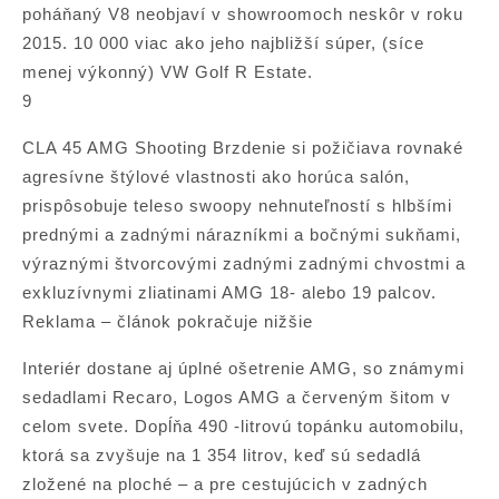
poháňaný V8 neobjaví v showroomoch neskôr v roku
2015. 10 000 viac ako jeho najbližší súper, (síce
menej výkonný) VW Golf R Estate.
9
CLA 45 AMG Shooting Brzdenie si požičiava rovnaké
agresívne štýlové vlastnosti ako horúca salón,
prispôsobuje teleso swoopy nehnuteľností s hlbšími
prednými a zadnými nárazníkmi a bočnými sukňami,
výraznými štvorcovými zadnými zadnými chvostmi a
exkluzívnymi zliatinami AMG 18- alebo 19 palcov.
Reklama – článok pokračuje nižšie
Interiér dostane aj úplné ošetrenie AMG, so známymi
sedadlami Recaro, Logos AMG a červeným šitom v
celom svete. Dopĺňa 490 -litrovú topánku automobilu,
ktorá sa zvyšuje na 1 354 litrov, keď sú sedadlá
zložené na ploché – a pre cestujúcich v zadných