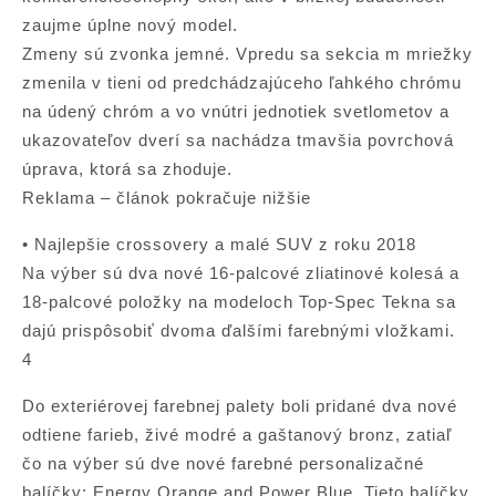
zaujme úplne nový model.
Zmeny sú zvonka jemné. Vpredu sa sekcia m mriežky
zmenila v tieni od predchádzajúceho ľahkého chrómu
na údený chróm a vo vnútri jednotiek svetlometov a
ukazovateľov dverí sa nachádza tmavšia povrchová
úprava, ktorá sa zhoduje.
Reklama – článok pokračuje nižšie
• Najlepšie crossovery a malé SUV z roku 2018
Na výber sú dva nové 16-palcové zliatinové kolesá a
18-palcové položky na modeloch Top-Spec Tekna sa
dajú prispôsobiť dvoma ďalšími farebnými vložkami.
4
Do exteriérovej farebnej palety boli pridané dva nové
odtiene farieb, živé modré a gaštanový bronz, zatiaľ
čo na výber sú dve nové farebné personalizačné
balíčky: Energy Orange and Power Blue. Tieto balíčky