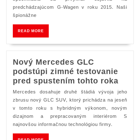
G-
predchádzajúcom G-Wagen v roku 2015. Naši
Class
špionážne
4x4x2
Speon
READ
READ MORE
počas
MORE
testov
zimnej
Nový Mercedes GLC
sezón
podstúpi zimné testovanie
Nový
pred spustením tohto roka
Merc
Mercedes dosahuje druhé štádiá vývoja jeho
GLC
zbrusu nový GLC SUV, ktorý prichádza na jeseň
podst
v tomto roku s hybridným výkonom, novým
dizajnom a prepracovaným interiérom S
zimn
najnovšou informačnou technológiou firmy.
testo
pred
READ
READ MORE