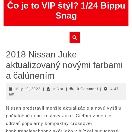
Skip
Čo je to VIP štýl? 1/24 Bippu
to
Snag
content
2018 Nissan Juke
aktualizovaný novými farbami
a čalúnením
May
mfzor
May 19, 2023
|
mfzor
|
0 Comment
|
4:47
19,
am
2023
Nissan predstavil menšie aktualizácie a novú vyššiu
počiatočnú cenu zostavy Juke. Cieľom zmien je
udržať populárny kompaktný crossover
konkurencieschopný skôr, ako v blízkej budúcnosti