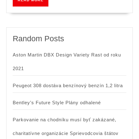
spus
MORE
tohto
roka
Random Posts
Aston Martin DBX Design Variety Rast od roku
2021
Peugeot 308 dostáva benzínový benzín 1,2 litra
Bentley’s Future Style Plány odhalené
Parkovanie na chodníku musí byť zakázané,
charitatívne organizácie Sprievodcovia štátov