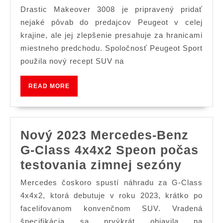
Nový
Drastic Makeover 3008 je pripravený pridať
Peugeot
nejaké pôvab do predajcov Peugeot v celej
3008
krajine, ale jej zlepšenie presahuje za hranicami
miestneho predchodu. Spoločnosť Peugeot Sport
DKR
použila nový recept SUV na
prevodovk
na
READ
READ MORE
rok
MORE
2017
Dakar
Nový 2023 Mercedes-Benz
Rally
G-Class 4x4x2 Speon počas
Nový
testovania zimnej sezóny
2023
Mercedes čoskoro spustí náhradu za G-Class
Merce
4x4x2, ktorá debutuje v roku 2023, krátko po
Benz
facelifovanom konvenčnom SUV. Vradená
špecifikácia sa prvýkrát objavila na