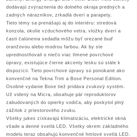
dodávajú zvýraznenia do dolného okraja predných a
zadných nárazníkov, zrkadlá dverí a parapety.
Tieto témy sa prenášajú aj do interiéru: stredová
konzola, okolie vzduchového vetra, vložky dverí a
časti čalúnenia sedadla môžu byť orezané buď
oranžovou alebo modrou farbou. Ak by ste
uprednostňovali o niečo viac tlmené povrchové
úpravy, existujúce čierne akcenty lesku sú stále k
dispozícii. Tieto povrchové úpravy sú ponúkané ako
konvenčné na Tekna Trim a Bose Personal Edition.
Osobné vydanie Bose tiež pridáva zvukový systém.
Už videný na Micra, obsahuje pár reproduktorov
zabudovaných do opierky vodiča, aby poskytol plný
zážitok z priestorového zvuku.
Všetky jukes získavajú klimatizáciu, elektrické okná
všade a denné svetlá LED. Všetky okrem základného
modelu teraz obsahujú konvenčné hmlové svetlá LED.