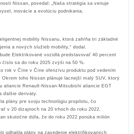
očnosti Nissan, povedal: „Naša stratégia sa venuje
ysel, inovácie a evolúciu podnikania.
ligentnej mobility Nissanu, ktorá zahŕňa tri základné
jenia a nových služieb mobility,“ dodal.
bude Elektrikované vozidlá predstavovať 40 percent
 číslo sa do roku 2025 zvýši na 50 %.
to rok v Číne v Číne ofenzívu produktu pod vedením
 Okrem toho Nissan plánuje lacnejší malý SUV, ktorý
 aliancie Renault-Nissan-Mitsubishi aliancie EGT
 ďalšie deriváty.
a plány pre svoju technológiu propilotu, čo
ť v 20 dizajnoch na 20 trhoch do roku 2022.
san skutočne dúfa, že do roku 2022 ponúka milión
ti odhalila plány na zavedenie elektrifikovaných