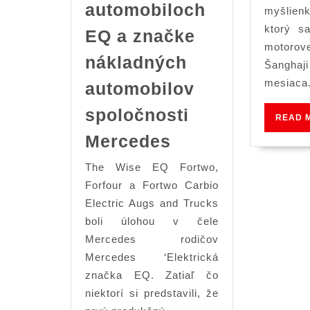
automobiloch
myšli
ktorý s
EQ a značke
motor
nákladných
Šanghaj
mesiaca
automobilov
spoločnosti
READ 
Smart
Mercedes
EQ
The Wise EQ Fortwo,
Fortwo
Forfour a Fortwo Carbio
a
Electric Augs and Trucks
Forfour
boli úlohou v čele
sa
Mercedes rodičov
Mercedes ‘Elektrická
objavujú
značka EQ. Zatiaľ čo
ako
niektorí si predstavili, že
prvé