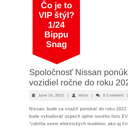
Skip
Čo je to
to
VIP štýl?
content
1/24
Bippu
Snag
Spoločnosť Nissan ponúka
vozidiel ročne do roku 20
June
mfzor
June 16, 2022
|
mfzor
|
0 Comment
16,
2022
Nissan, bude sa snažiť ponúkať do roku 2022 k
bude vybudovať úspech úplne nového listu EV
“zahŕňa osem elektrických modelov, ako aj č