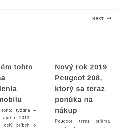
NEXT
Next
post:
lém tohto
Nový rok 2019
ňa
Peugeot 208,
lenia
ktorý sa teraz
Problém
mobilu
ponúka na
tohto
Nový
nákup
 tohto týždňa –
týždňa
rok
 apríla 2013 –
Peugeot, teraz prijíma
odhalenia
2019
e celý príbeh o