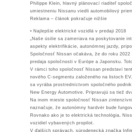
Philippe Klein, hlavný plánovací riaditeľ spol
umiestneniu Nissanu viedli automobilový priem
Reklama – článok pokračuje nižšie
• Najlepšie elektrické vozidlá v predaji 2018
„Naše úsilie sa zameriava na poskytovanie inte
aspekty elektrifikácie, autonómnej jazdy, pripo
Spoločnosť Nissan očakáva, že do roku 2022 
predaja spoločnosti v Európe a Japonsku. Toto
V rámci toho spoločnosť Nissan predstaví ten
nového C-segmentu založeného na listoch EV.
sa vyrába prostredníctvom spoločného podniku
New Energy Automotive. Pripravujú sa tiež dva
Na inom mieste spoločnosť Nissan zintenzívnil
naznačuje, že autonómny hardvér bude fungova
Rovnako ako je to elektrická technológia, Nis
vozidiel vybavených propilot.
V ďalších správach, súrodenecká značka Infini