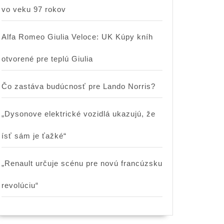
vo veku 97 rokov
Alfa Romeo Giulia Veloce: UK Kúpy kníh
otvorené pre teplú Giulia
Čo zastáva budúcnosť pre Lando Norris?
„Dysonove elektrické vozidlá ukazujú, že
ísť sám je ťažké“
„Renault určuje scénu pre novú francúzsku
revolúciu“