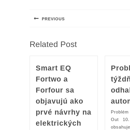
Post
navigation
PREVIOUS
Previous
post:
Related Post
Smart EQ
Prob
Fortwo a
týžd
Forfour sa
odha
objavujú ako
auto
prvé návrhy na
Problém
Out 10.
elektrických
obsahuj