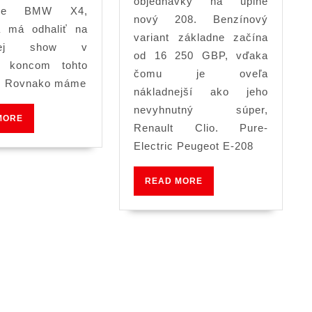
objednávky na úplne
automobilu
enke BMW X4,
Peugeot
nový 208. Benzínový
a má odhaliť na
208,
variant základne začína
ovej show v
ktorý
od 16 250 GBP, vďaka
i koncom tohto
čomu je oveľa
sa
. Rovnako máme
nákladnejší ako jeho
teraz
nevyhnutný súper,
ponúka
READ
MORE
Renault Clio. Pure-
MORE
na
Electric Peugeot E-208
nákup
READ
READ MORE
MORE