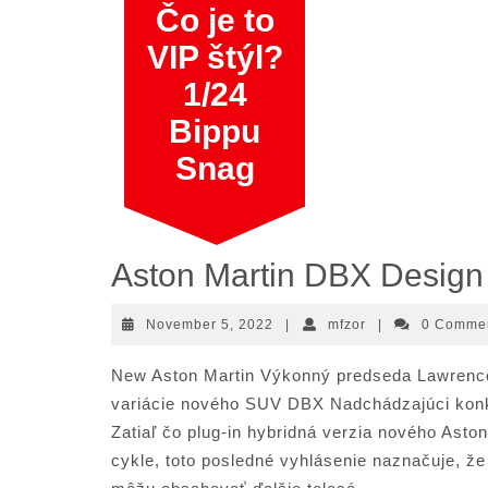
Skip
Čo je to
to
VIP štýl?
content
1/24
Bippu
Snag
Aston Martin DBX Design 
November
mfzor
November 5, 2022
|
mfzor
|
0 Comme
5,
2022
New Aston Martin Výkonný predseda Lawrence S
variácie nového SUV DBX Nadchádzajúci kon
Zatiaľ čo plug-in hybridná verzia nového Ast
cykle, toto posledné vyhlásenie naznačuje, že 