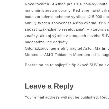
Nová továreň St Athan pre DBX bola vyvinut
malo ministerstvo obrany. Keď sme navštívili m
bude zariadenie schopné vyrábať až 5 000 db
Minulý týždeň spoločnosť Aston overila, že v 
súčasť „základného resetovania“, v ktorom sa 
značky, ako aj výrobu v prospech nového SUV
nadchádzajúce deriváty.
Odchádzajúci generálny riaditeľ Aston Marti
Mercedes-AMG Tobiasom Moersom od 1. augus
Pozrite sa na to najlepšie špičkové SUV na s
Leave a Reply
Your email address will not be published.
Requ