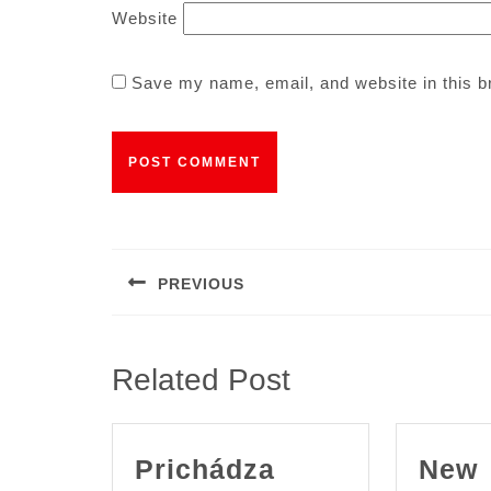
Website
Save my name, email, and website in this b
Post
navigation
PREVIOUS
Previous
post:
Related Post
Prichádza
New