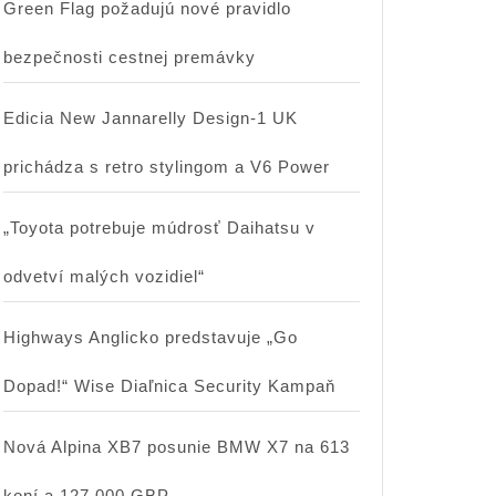
Green Flag požadujú nové pravidlo
bezpečnosti cestnej premávky
Edicia New Jannarelly Design-1 UK
prichádza s retro stylingom a V6 Power
„Toyota potrebuje múdrosť Daihatsu v
odvetví malých vozidiel“
Highways Anglicko predstavuje „Go
Dopad!“ Wise Diaľnica Security Kampaň
Nová Alpina XB7 posunie BMW X7 na 613
koní a 127 000 GBP