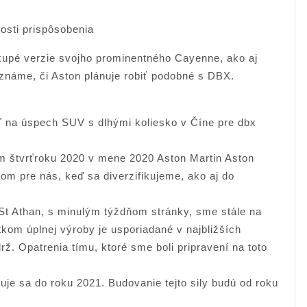
sti prispôsobenia
kupé verzie svojho prominentného Cayenne, ako aj
náme, či Aston plánuje robiť podobné s DBX.
 na úspech SUV s dlhými koliesko v Číne pre dbx
m štvrťroku 2020 v mene 2020 Aston Martin Aston
m pre nás, keď sa diverzifikujeme, ako aj do
St Athan, s minulým týždňom stránky, sme stále na
kom úplnej výroby je usporiadané v najbližších
ž. Opatrenia tímu, ktoré sme boli pripravení na toto
uje sa do roku 2021. Budovanie tejto sily budú od roku