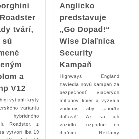
orghini
Anglicko
 Roadster
predstavuje
dy tvárí,
„Go Dopad!“
 sú
Wise Diaľnica
mené
Security
Highways
reným
Kampaň
Anglicko
olom a
Highways England
predstavuje
New
zaviedla novú kampaň za
hp V12
„Go
bezpečnosť viacerých
Lamborghini
Dopad!“
ini vytiahli kryty
miliónov libier a vyzvala
Sian
Wise
erského variantu
vodičov, aby „choďte
Roadster
o hybridného
doľava!“ Ak sa ich
Diaľnica
sú
ilu Roadster, z
vozidlo rozpadne na
Security
sady
sa vytvorí iba 19
diaľnici. Reklamy
Kampaň