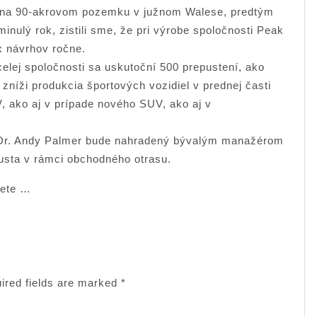
á na 90-akrovom pozemku v južnom Walese, predtým
inulý rok, zistili sme, že pri výrobe spoločnosti Peak
x návrhov ročne.
celej spoločnosti sa uskutoční 500 prepustení, ako
zníži produkcia športových vozidiel v prednej časti
, ako aj v prípade nového SUV, ako aj v
n Dr. Andy Palmer bude nahradený bývalým manažérom
ta v rámci obchodného otrasu.
vete …
ired fields are marked
*