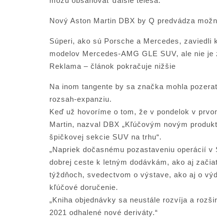
môžu obsahovať ďalšie telesá.
Nový Aston Martin DBX by Q predvádza možno
Súperi, ako sú Porsche a Mercedes, zaviedli 
modelov Mercedes-AMG GLE SUV, ale nie je z
Reklama – článok pokračuje nižšie
Na inom tangente by sa značka mohla pozerať
rozsah-expanziu.
Keď už hovoríme o tom, že v pondelok v prvo
Martin, nazval DBX „Kľúčovým novým produkto
špičkovej sekcie SUV na trhu“.
„Napriek dočasnému pozastaveniu operácií v 
dobrej ceste k letným dodávkám, ako aj začiat
týždňoch, svedectvom o výstave, ako aj o výdr
kľúčové doručenie.
„Kniha objednávky sa neustále rozvíja a rozšir
2021 odhalené nové deriváty.“