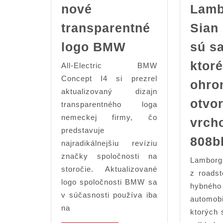
nové
Lamb
transparentné
Sian
Prichádza
logo BMW
sú sa
nové
ktoré
All-Electric BMW
transparentné
Concept I4 si prezrel
ohro
logo
aktualizovaný dizajn
BMW
otvo
transparentného loga
nemeckej firmy, čo
vrch
predstavuje
808b
najradikálnejšiu revíziu
značky spoločnosti na
Lamborgh
storočie. Aktualizované
z roadst
logo spoločnosti BMW sa
hybnéh
v súčasnosti používa iba
automob
na
ktorých 