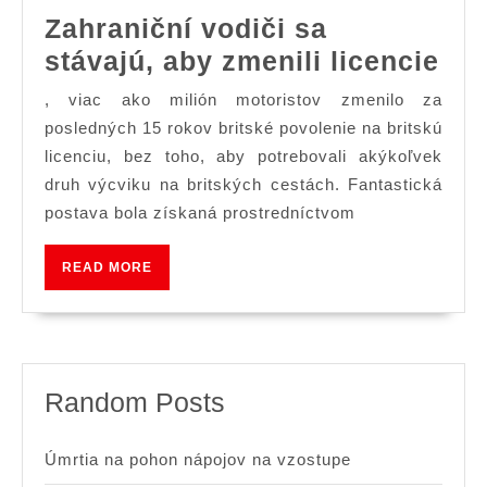
Zahraniční vodiči sa
Zah
stávajú, aby zmenili licencie
vod
, viac ako milión motoristov zmenilo za
sa
posledných 15 rokov britské povolenie na britskú
stá
licenciu, bez toho, aby potrebovali akýkoľvek
druh výcviku na britských cestách. Fantastická
ab
postava bola získaná prostredníctvom
zme
lic
READ
READ MORE
MORE
Random Posts
Úmrtia na pohon nápojov na vzostupe