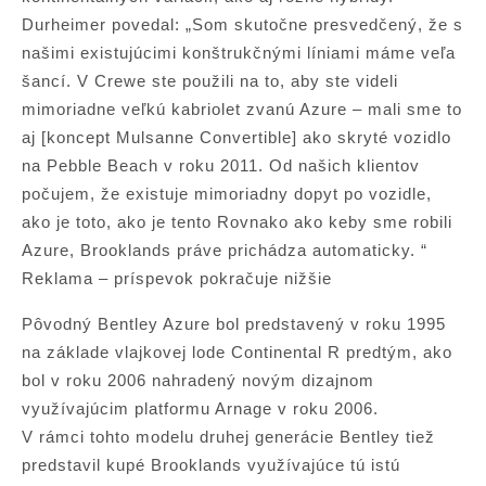
Durheimer povedal: „Som skutočne presvedčený, že s
našimi existujúcimi konštrukčnými líniami máme veľa
šancí. V Crewe ste použili na to, aby ste videli
mimoriadne veľkú kabriolet zvanú Azure – mali sme to
aj [koncept Mulsanne Convertible] ako skryté vozidlo
na Pebble Beach v roku 2011. Od našich klientov
počujem, že existuje mimoriadny dopyt po vozidle,
ako je toto, ako je tento Rovnako ako keby sme robili
Azure, Brooklands práve prichádza automaticky. “
Reklama – príspevok pokračuje nižšie
Pôvodný Bentley Azure bol predstavený v roku 1995
na základe vlajkovej lode Continental R predtým, ako
bol v roku 2006 nahradený novým dizajnom
využívajúcim platformu Arnage v roku 2006.
V rámci tohto modelu druhej generácie Bentley tiež
predstavil kupé Brooklands využívajúce tú istú