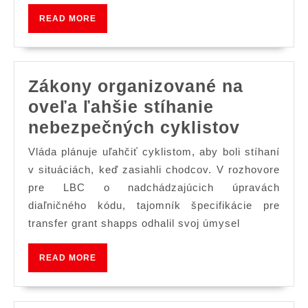
SUV“
READ
READ MORE
smerujúc
MORE
do
Šanghaj
Zákony organizované na
oveľa ľahšie stíhanie
Zákony
nebezpečných cyklistov
organi
Vláda plánuje uľahčiť cyklistom, aby boli stíhaní
na
v situáciách, keď zasiahli chodcov. V rozhovore
oveľa
pre LBC o nadchádzajúcich úpravách
diaľničného kódu, tajomník špecifikácie pre
ľahšie
transfer grant shapps odhalil svoj úmysel
stíhani
nebezp
READ
READ MORE
cyklist
MORE