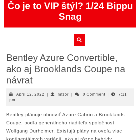
Skip
Čo je to VIP štýl? 1/24 Bippu
to
Snag
content
Bentley Azure Convertible,
ako aj Brooklands Coupe na
návrat
April
mfzor
April 12, 2022
|
mfzor
|
0 Comment
|
7:11
12,
pm
2022
Bentley plánuje obnoviť Azure Cabrio a Brooklands
Coupe, podľa generálneho riaditeľa spoločnosti
Wolfgang Durheimer. Existujú plány na oveľa viac
kontinentálnych variácií, ako aj rôzne hybridy.