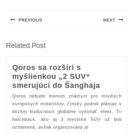
Post
navigation
PREVIOUS
NEXT
Previous
Next
post:
post:
Related Post
Qoros sa rozšíri s
myšlienkou „2 SUV“
Qoros
smerujúci do Šanghaja
sa
Qoros nebude menom známym pre mnohých
rozšíri
európskych motoristov, čínsky podnik plánuje v
s
blízkej budúcnosti globálne vykonať efekt. Tri
hatchback, ako aj 3 mestské SUV už boli
myšlien
oznámené, avšak organizovaný je
„2