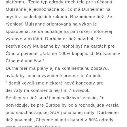
platformu. Tento typ odrody troch tela pre súčasnú
Mulsanne je jednoznačne to, čo má Durheimer na
mysli v nasledujúcich rokoch. Rozumieme tiež, že
rýchlosť Mulsanne orientovaná na výkon je
spôsobená, že sa odhaľuje na parížskej motorovej
výstave v októbri. Durheimer tiež navrhol, že
šesťvalcový Mulsanne by mohol byť na kartách pre
Čínu a povedal: „Takmer 100% kupujúcich Mulsanne v
Číne má vodičov.“
Durheimer má plány aj na kontinentálnu zostavu,
avšak by nebolo vyvodené presne to, čo boli.
“Identifikovali sme niektoré nové koncepty pre
deriváty na kontinentálnej línii,” uviedol.
Bentley sa tiež snaží minimalizovať emisie, čo
potvrdzuje, že pre Európu by bola rozhodujúca verzia
jeho nadchádzajúcej SUV poháňanej nafty. Durheimer
tiež povedal: „Chceme plug-in hybrid v 90% odrody