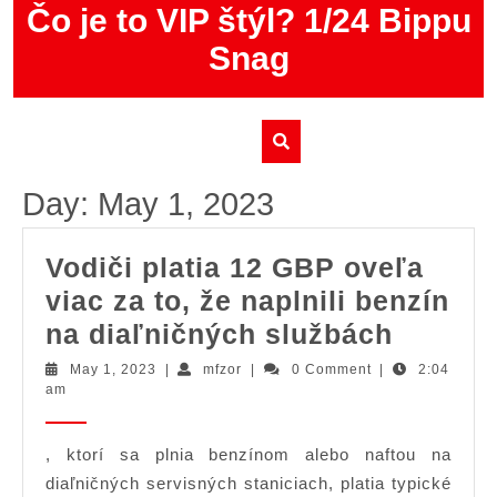
Skip
Čo je to VIP štýl? 1/24 Bippu
to
Snag
content
Day:
May 1, 2023
Vodiči platia 12 GBP oveľa
viac za to, že naplnili benzín
Vodiči
na diaľničných službách
platia
May
mfzor
May 1, 2023
|
mfzor
|
0 Comment
|
2:04
1,
am
12
2023
GBP
, ktorí sa plnia benzínom alebo naftou na
oveľa
diaľničných servisných staniciach, platia typické