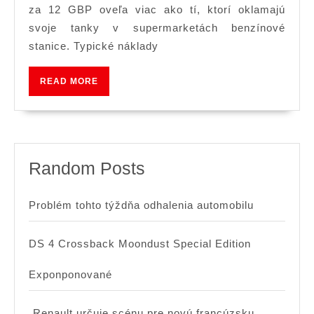
viac
za 12 GBP oveľa viac ako tí, ktorí oklamajú
za
svoje tanky v supermarketách benzínové
to,
stanice. Typické náklady
že
READ
naplnili
READ MORE
MORE
benzín
na
diaľni
Random Posts
službá
Problém tohto týždňa odhalenia automobilu
DS 4 Crossback Moondust Special Edition
Exponponované
„Renault určuje scénu pre novú francúzsku