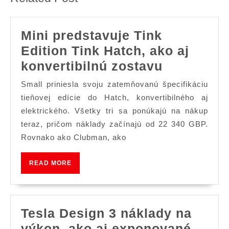
Mini predstavuje Tink
Edition Tink Hatch, ako aj
Mini
konvertibilnú zostavu
predstavu
Small priniesla svoju zatemňovanú špecifikáciu
Tink
tieňovej edície do Hatch, konvertibilného aj
Edition
elektrického. Všetky tri sa ponúkajú na nákup
teraz, pričom náklady začínajú od 22 340 GBP.
Tink
Rovnako ako Clubman, ako
Hatch,
ako
READ
READ MORE
aj
MORE
konvertibi
zostavu
Tesla Design 3 náklady na
výkon, ako aj exponované