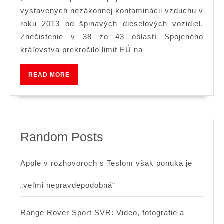
vyvolali
vystavených nezákonnej kontaminácii vzduchu v
nezákonné
roku 2013 od špinavých dieselových vozidiel.
Znečistenie v 38 zo 43 oblastí Spojeného
úrovne
kráľovstva prekročilo limit EÚ na
kontaminác
vzduchu
READ
READ MORE
v
MORE
celej
Veľkej
Británii
Random Posts
Apple v rozhovoroch s Teslom však ponuka je
„veľmi nepravdepodobná“
Range Rover Sport SVR: Video, fotografie a