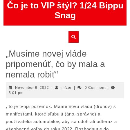
Skip
Čo je to VIP štýl? 1/24 Bippu
to
Snag
content
„Musíme novej vláde
pripomenúť, čo by mala a
nemala robiť“
November
mfzor
November 9, 2022
|
mfzor
|
0 Comment
|
9,
5:01 pm
2022
, to je tvoja pozemok. Máme novú vládu (druhov) s
manifestami, ktoré sľubujú (áno, správne) a
používatelia automobilov, aby sa odohrali odteraz a
všeobecné voľby do roku 2022. Rozhodnutie do