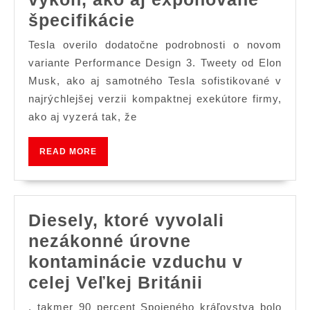
Tesla
špecifikácie
Design
Tesla overilo dodatočne podrobnosti o novom
3
variante Performance Design 3. Tweety od Elon
náklady
Musk, ako aj samotného Tesla sofistikované v
najrýchlejšej verzii kompaktnej exekútore firmy,
na
ako aj vyzerá tak, že
výkon,
ako
READ
READ MORE
aj
MORE
exponované
špecifikácie
Diesely, ktoré vyvolali
nezákonné úrovne
kontaminácie vzduchu v
Diesely,
celej Veľkej Británii
ktoré
, takmer 90 percent Spojeného kráľovstva bolo