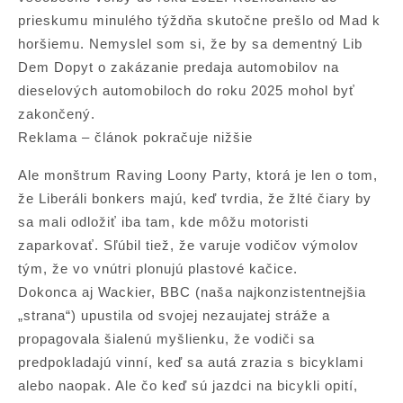
prieskumu minulého týždňa skutočne prešlo od Mad k
horšiemu. Nemyslel som si, že by sa dementný Lib
Dem Dopyt o zakázanie predaja automobilov na
dieselových automobiloch do roku 2025 mohol byť
zakončený.
Reklama – článok pokračuje nižšie
Ale monštrum Raving Loony Party, ktorá je len o tom,
že Liberáli bonkers majú, keď tvrdia, že žlté čiary by
sa mali odložiť iba tam, kde môžu motoristi
zaparkovať. Sľúbil tiež, že varuje vodičov výmolov
tým, že vo vnútri plonujú plastové kačice.
Dokonca aj Wackier, BBC (naša najkonzistentnejšia
„strana“) upustila od svojej nezaujatej stráže a
propagovala šialenú myšlienku, že vodiči sa
predpokladajú vinní, keď sa autá zrazia s bicyklami
alebo naopak. Ale čo keď sú jazdci na bicykli opití,