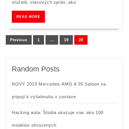
služieb, stavových správ, ako
READ
READ MORE
MORE
Posts
Previous
1
…
19
20
navigation
Random Posts
NOVÝ 2019 Mercedes-AMG A 35 Saloon sa
pripojí k vyliahnutiu v zostave
Hacking auta: Štúdia ukazuje viac ako 100
modelov ohrozených