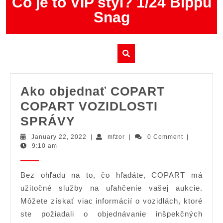
Čo je to VIP štýl? 1/24 Bippu
Skip
Snag
to
content
Ako objednať COPART
COPART VOZIDLOSTI
Ako
SPRÁVY
objednať
January
mfzor
January 22, 2022
|
mfzor
|
0 Comment
|
22,
9:10 am
COPART
2022
COPART
Bez ohľadu na to, čo hľadáte, COPART má
VOZIDLOSTI
užitočné služby na uľahčenie vašej aukcie.
SPRÁVY
Môžete získať viac informácií o vozidlách, ktoré
ste požiadali o objednávanie inšpekčných