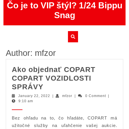
Skip
Čo je to VIP štýl? 1/24 Bippu
to
Snag
content
Author:
mfzor
Ako objednať COPART
COPART VOZIDLOSTI
Ako
SPRÁVY
objednať
January
mfzor
January 22, 2022
|
mfzor
|
0 Comment
|
22,
9:10 am
COPART
2022
COPART
Bez ohľadu na to, čo hľadáte, COPART má
VOZIDLOSTI
užitočné služby na uľahčenie vašej aukcie.