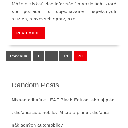
SPRÁVY
Môžete získať viac informácií o vozidlách, ktoré
ste požiadali o objednávanie inšpekčných
služieb, stavových správ, ako
READ
READ MORE
MORE
Posts
Previous
1
…
19
20
navigation
Random Posts
Nissan odhaľuje LEAF Black Edition, ako aj plán
zdieľania automobilov Micra a plánu zdieľania
nákladných automobilov